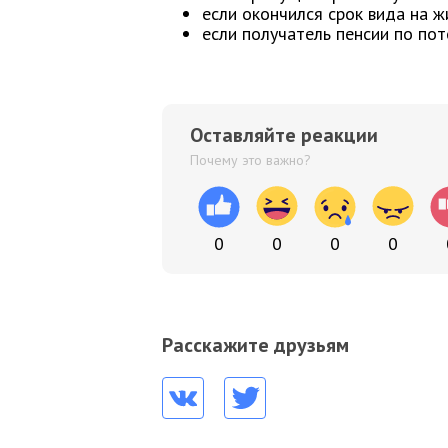
если окончился срок вида на ж
если получатель пенсии по по
Оставляйте реакции
Почему это важно?
0
0
0
0
Расскажите друзьям