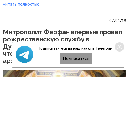
Читать полностью
07/01/19
Митрополит Феофан впервые провел
рождественскую службу в
Духосошественском храме: «Я хочу,
Подписывайтесь на наш канал в Телеграм!
чтобы верующие видели своего
Подписаться
архипастыря в разных храмах»