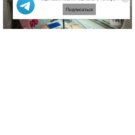
Подписаться
Читать полностью
14/12/17
Поставки каучука, производство
биопластика и «Маленькая Италия»
на въезде в Казань: итоги делового
визита Рустама Минниханова