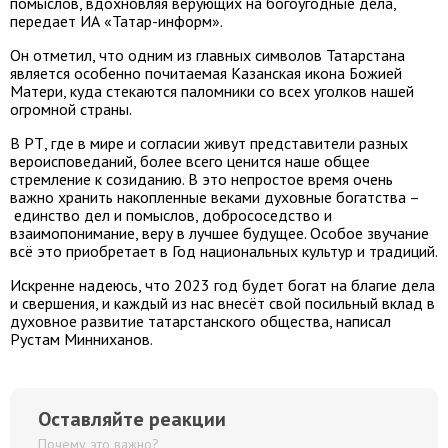
помыслов, вдохновляя верующих на богоугодные дела,
передает ИА «Татар-информ».
Он отметил, что одним из главных символов Татарстана
является особенно почитаемая Казанская икона Божией
Матери, куда стекаются паломники со всех уголков нашей
огромной страны.
В РТ, где в мире и согласии живут представители разных
вероисповеданий, более всего ценится наше общее
стремление к созиданию. В это непростое время очень
важно хранить накопленные веками духовные богатства –
единство дел и помыслов, добрососедство и
взаимопонимание, веру в лучшее будущее. Особое звучание
всё это приобретает в Год национальных культур и традиций.
Искренне надеюсь, что 2023 год будет богат на благие дела
и свершения, и каждый из нас внесёт свой посильный вклад в
духовное развитие татарстанского общества, написал
Рустам Минниханов.
Оставляйте реакции
Почему это важно?