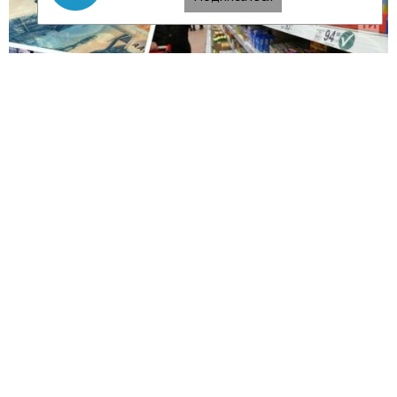
Читать полностью
01/10/19
Спасатели в белых халатах: Как
работает команда трансплантологов
РКБ Татарстана