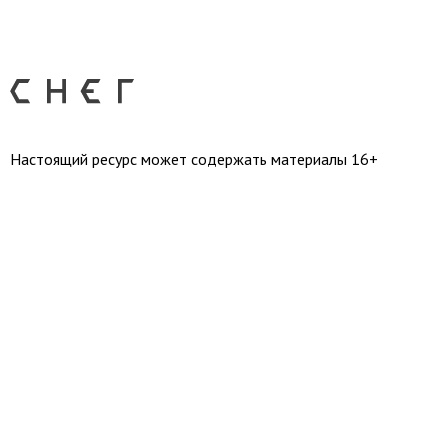
Настоящий ресурс может содержать материалы 16+