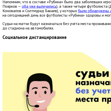
Напомним, что в составе «Рубина» было два заболевших игро
Поярков —
оба уже вылечились
), а также четыре футболиста (
Коновалов и Солтмурад Бакаев), у которых
были обнаружены 
на сегодняшний день все футболисты «Рубина» здоровы и могу
Судьи на матчи будут назначаться без учёта места проживани
до стадиона на автомобилях.
Социальное дистанцирование