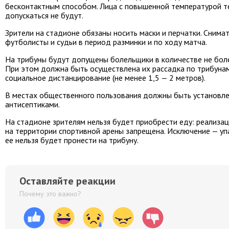
бесконтактным способом. Лица с повышенной температурой те
допускаться не будут.
Зрители на стадионе обязаны носить маски и перчатки. Снима
футболисты и судьи в период разминки и по ходу матча.
На трибуны будут допущены болельщики в количестве не бол
При этом должна быть осуществлена их рассадка по трибуна
социальное дистанцирование (не менее 1,5 — 2 метров).
В местах общественного пользования должны быть установл
антисептиками.
На стадионе зрителям нельзя будет приобрести еду: реализа
на территории спортивной арены запрещена. Исключение — уп
ее нельзя будет пронести на трибуну.
Оставляйте реакции
Почему это важно?