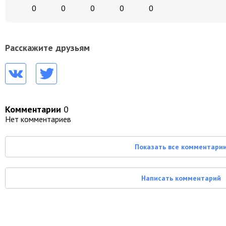
0
0
0
0
0
Расскажите друзьям
Комментарии
0
Нет комментариев
Показать все комментари
Написать комментарий