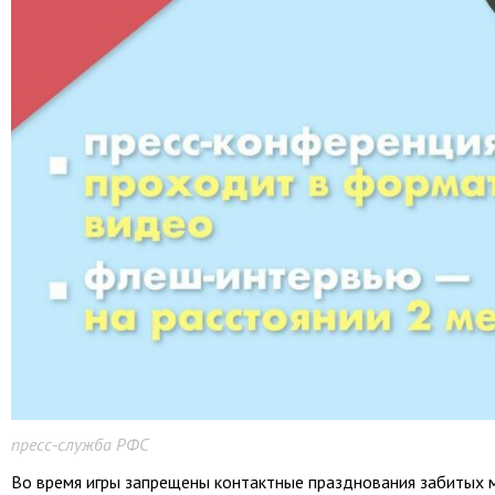
пресс-служба РФС
Во время игры запрещены контактные празднования забитых м