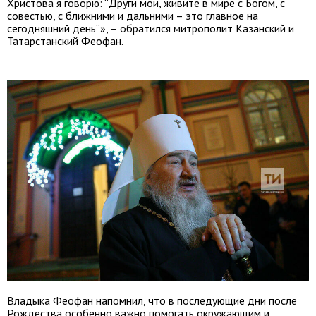
Христова я говорю: “Други мои, живите в мире с Богом, с
совестью, с ближними и дальними – это главное на
сегодняшний день“», – обратился митрополит Казанский и
Татарстанский Феофан.
Владыка Феофан напомнил, что в последующие дни после
Рождества особенно важно помогать окружающим и