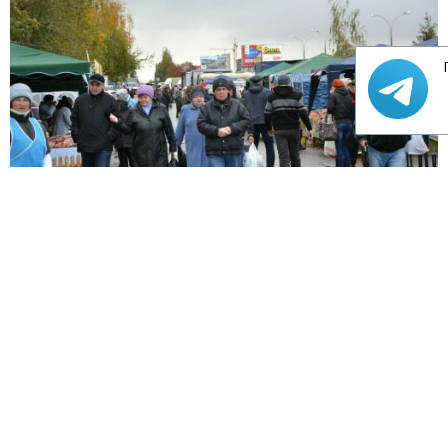
Читать полностью
11/09/18
Десятки лет за решеткой «светят»
курьерам-москвичам из забитого
наркотиками «Доджа»