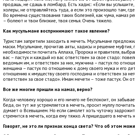
продашь, не сдашь в ломбард. Есть хадис: «Если вы услышите
холеры, не отправляйтесь туда, а если это произошло там, где
Во времена существования таких болезней, как чума, намаз 
– болеют и твои близкие, твоя семья. Очень тяжело.
Как мусульмане воспринимают такое явление?
Туристам запретили заходить в мечеть. Мусульмане предложил
маски. Мусульмане, прочитав аяты, хадисы и решение муфтия, 
необходимости почитать Аллаха, Пророка и правителя, выбран
вас – пастух и каждый из вас ответствен за свое стадо: пове
ведомым им, и ответствен за них, мужчина – пастух по отноше
женщина – пастух по отношению к дому своего мужа и его детя
отношению к имуществу своего господина и ответствен за него
ответствен за свое стадо». Имам мечети – тоже пастух. Он о
Все же многие пришли на намаз, верно?
Когда человеку хорошо и его ничего не беспокоит, он забывает
беда, он тут же устремляется в мечеть, просит муллу почитать
думает о Всевышнем. Но если самолет хоть чуточку задрожит,
стремится в мечеть, когда ему тяжко. А пришедшего в мечеть 
Говорят, не это ли признак конца света? Что об этом мож