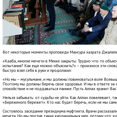
Вот некоторые моменты проповеди Мансура хазрата Джалял
«Кааба, многие мечети в Мекке закрыты. Трудно что-то объясн
испытания? Как еще можно объяснить?» – произнося эти слова
быстро взял себя в руки и продолжил:
«Но мы – мусульмане, и мы должны повиноваться воле Всевыш
Поэтому мы должны беречь свое здоровье. И мы в ответе за 
спокойствие и не поддаваться панике. Пусть Аллах хранит Вас 
Нельзя забывать: от судьбы не уйти. Как Аллах повелевает, та
«Береженого бережет». Кто нас будет беречь, если не мы сам
Состоялось заседание президиума муфтията. Врачи рассказали
мечети. Но мы против таких кардинальных мер, потому что, ко