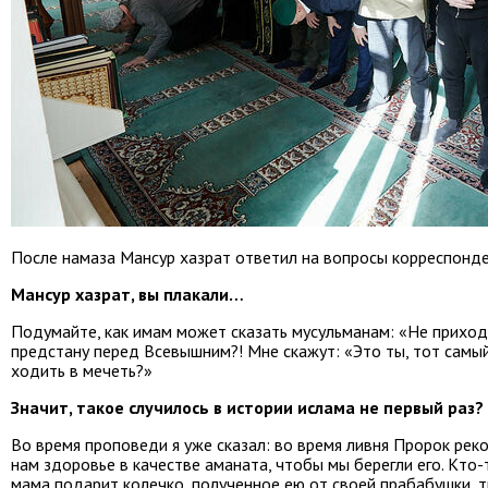
После намаза Мансур хазрат ответил на вопросы корреспонд
Мансур хазрат, вы плакали…
Подумайте, как имам может сказать мусульманам: «Не приходи
предстану перед Всевышним?! Мне скажут: «Это ты, тот самы
ходить в мечеть?»
Значит, такое случилось в истории ислама не первый раз?
Во время проповеди я уже сказал: во время ливня Пророк рек
нам здоровье в качестве аманата, чтобы мы берегли его. Кто-т
мама подарит колечко, полученное ею от своей прабабушки, т