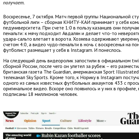
получает.
Воскресенье, 7 октября. Матч первой группы Национальной ст
футбольной лиги – сборная КНИТУ-КАИ принимает у себя ком
педуниверситета. При счете 1:0 в пользу казанцев они получа
пенальти: к мячу подходит Авдалян и делает что-то невероят
удара-сальто влетает в ворота. Хозяева одерживают уверенн
счетом 4:0, а видео чудо-пенальти в ночь с воскресенья на п
футболист размещает у себя в Instagram. И понеслось.
На следующий день видеоролик запостили в официальном twi
сборной России, после чего он улетел за рубеж – его размести
британская газета The Guardian, американская Sport Illustrated
телеканал Sky Sports. Кроме того, к Норику в Instagram посту
одного из самых известных футбольных аккаунтов 433 с прос
оригинальное видео. Вскоре оно появилось и у них в профиле,
подписаны 18 миллионов человек.