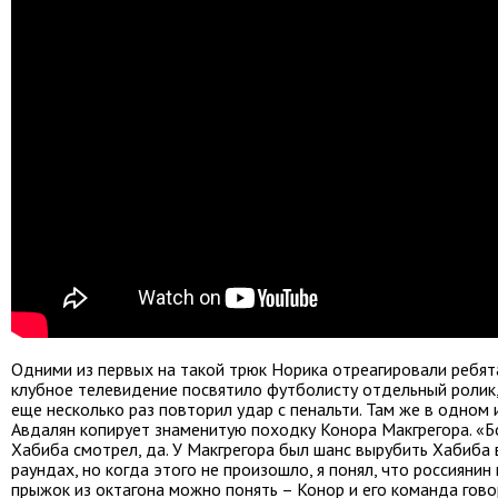
Одними из первых на такой трюк Норика отреагировали ребят
клубное телевидение посвятило футболисту отдельный ролик,
еще несколько раз повторил удар с пенальти. Там же в одном
Авдалян копирует знаменитую походку Конора Макгрегора. «Б
Хабиба смотрел, да. У Макгрегора был шанс вырубить Хабиба 
раундах, но когда этого не произошло, я понял, что россиянин
прыжок из октагона можно понять – Конор и его команда гово