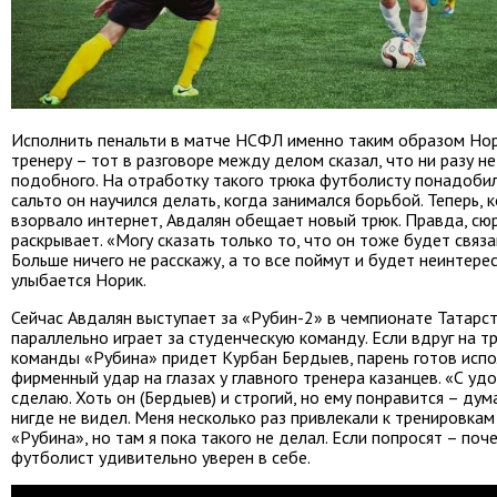
Исполнить пенальти в матче НСФЛ именно таким образом Но
тренеру – тот в разговоре между делом сказал, что ни разу н
подобного. На отработку такого трюка футболисту понадобил
сальто он научился делать, когда занимался борьбой. Теперь, 
взорвало интернет, Авдалян обещает новый трюк. Правда, сюр
раскрывает. «Могу сказать только то, что он тоже будет связ
Больше ничего не расскажу, а то все поймут и будет неинтере
улыбается Норик.
Сейчас Авдалян выступает за «Рубин-2» в чемпионате Татарст
параллельно играет за студенческую команду. Если вдруг на т
команды «Рубина» придет Курбан Бердыев, парень готов испо
фирменный удар на глазах у главного тренера казанцев. «С уд
сделаю. Хоть он (Бердыев) и строгий, но ему понравится – дум
нигде не видел. Меня несколько раз привлекали к тренировкам
«Рубина», но там я пока такого не делал. Если попросят – поч
футболист удивительно уверен в себе.