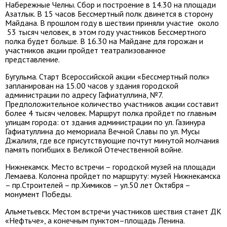
Набережные Челны. Сбор и построение в 14.30 на площади
Азатлык. В 15 часов Бессмертный полк двинется в сторону
Майдана. В прошлом году в шествии приняли участие около
53 тысяч человек, в этом году участников Бессмертного
полка будет больше. В 16.30 на Майдане для горожан и
участников акции пройдет театрализованное
представление.
Бугульма. Старт Всероссийской акции «Бессмертный полк»
запланирован на 15.00 часов у здания городской
администрации по адресу Гафиатуллина, №7.
Предположительное количество участников акции составит
более 4 тысяч человек. Маршрут полка пройдет по главным
улицам города: от здания администрации по ул. Газинура
Гафиатуллина до мемориала Вечной Славы по ул. Мусы
Джалиля, где все присутствующие почтут минутой молчания
память погибших в Великой Отечественной войне.
Нижнекамск. Место встречи – городской музей на площади
Лемаева. Колонна пройдет по маршруту: музей Нижнекамска
– пр.Строителей – пр.Химиков – ул.50 лет Октября –
монумент Победы.
Альметьевск. Местом встречи участников шествия станет ДК
«Нефтьче», а конечным пунктом–площадь Ленина.