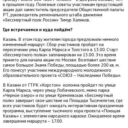
в прошлом году. Полезные советы участникам предстоящей
акции дал заместитель председателя Общественной палаты
РТ, руководитель регионального штаба движения
«Бессмертный полк России» Тимур Халиков.
Где встречаемся и куда пойдём?
Казань. В этом году жителям города предложили немного
измененный маршрут. Сбор участников пройдет на
пересечении улиц Карла Маркса и Толстого в 13.00. Старт
«Бессмертного полка» запланирован на 15.00. Это время
принято для начала акции по Москве. Возглавит шествие
самое большое Знамя Победы, площадью более 200 кв. м.
Его понесут участники международного молодежного
образовательного проекта «СОЮЗ – Наследники Победы».
В Казани от ГТРК «Корстон» колонна пройдет по улице
Карла Маркса, через улицу Лобачевского, мимо парка
«Черное озеро» и по улице Кремлевская. «Бессмертный
полк» завершит свое шествие на Площади Тысячелетия, где
всех участников будет ожидать интерактивная праздничная
программа, выступление тысячного хора проекта «Поющая
Казань» с элементами народного караоке. Ожидаемое время
завершения маршрута – 17.00.