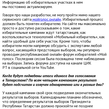
Информацию об избирательных участках в нем
мы постоянно актуализируем.
Говоря про наши разработки, не могу пройти мимо нашего
сервисного сайта
мойголос.онлайн
. Избирательный процесс
должен быть понятен избирателю. На сайте мы максимально
просто и доступно рассказываем о том, какие
избирательные кампании ждут татарстанцев, как
воспользоваться технологией «Мобильный избиратель», как
найти удобный для себя участок. Кроме того, чтобы
избиратели могли напрямую обсудить с экспертами любой
вопрос, касающийся предстоящих выборов, мы регулярно
проводим республиканский онлайн-форум избирателей «Мой
голос». Последняя сессия была посвящена теме наблюдения
на выборах. Запись форума доступна на канале ЦИК
РТ в социальной сети YouTube.
Когда будут подведены итоги единого дня голосования
в Татарстане? По всем четырем кампаниям результат
будет подсчитан и озвучен одновременно или в разные дни?
У каждой кампании свой срок подведения окончательных
результатов выборов. Календарными планами обозначено,
что определение результатов выборов Президента
Республики Татарстан должно произойти не позднее