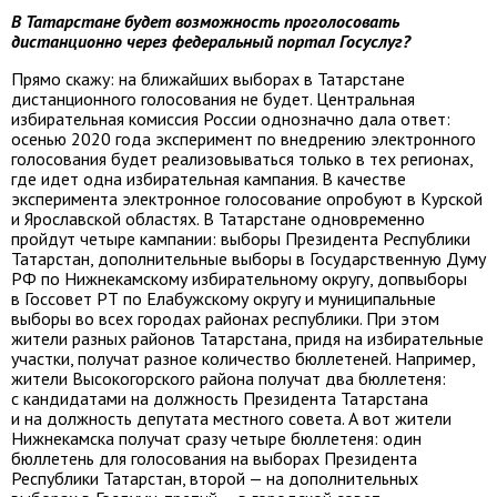
В Татарстане будет возможность проголосовать
дистанционно через федеральный портал Госуслуг?
Прямо скажу: на ближайших выборах в Татарстане
дистанционного голосования не будет. Центральная
избирательная комиссия России однозначно дала ответ:
осенью 2020 года эксперимент по внедрению электронного
голосования будет реализовываться только в тех регионах,
где идет одна избирательная кампания. В качестве
эксперимента электронное голосование опробуют в Курской
и Ярославской областях. В Татарстане одновременно
пройдут четыре кампании: выборы Президента Республики
Татарстан, дополнительные выборы в Государственную Думу
РФ по Нижнекамскому избирательному округу, допвыборы
в Госсовет РТ по Елабужскому округу и муниципальные
выборы во всех городах районах республики. При этом
жители разных районов Татарстана, придя на избирательные
участки, получат разное количество бюллетеней. Например,
жители Высокогорского района получат два бюллетеня:
с кандидатами на должность Президента Татарстана
и на должность депутата местного совета. А вот жители
Нижнекамска получат сразу четыре бюллетеня: один
бюллетень для голосования на выборах Президента
Республики Татарстан, второй — на дополнительных