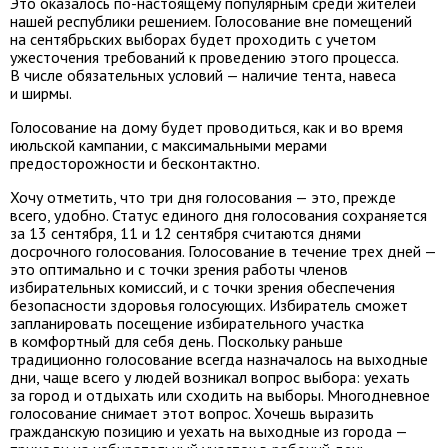
Это оказалось по-настоящему популярным среди жителей
нашей республики решением. Голосование вне помещений
на сентябрьских выборах будет проходить с учетом
ужесточения требований к проведению этого процесса.
В числе обязательных условий — наличие тента, навеса
и ширмы.
Голосование на дому будет проводиться, как и во время
июльской кампании, с максимальными мерами
предосторожности и бесконтактно.
Хочу отметить, что три дня голосования — это, прежде
всего, удобно. Статус единого дня голосования сохраняется
за 13 сентября, 11 и 12 сентября считаются днями
досрочного голосования. Голосование в течение трех дней —
это оптимально и с точки зрения работы членов
избирательных комиссий, и с точки зрения обеспечения
безопасности здоровья голосующих. Избиратель сможет
запланировать посещение избирательного участка
в комфортный для себя день. Поскольку раньше
традиционно голосование всегда назначалось на выходные
дни, чаще всего у людей возникал вопрос выбора: уехать
за город и отдыхать или сходить на выборы. Многодневное
голосование снимает этот вопрос. Хочешь выразить
гражданскую позицию и уехать на выходные из города —