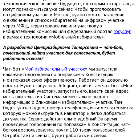
технологическое решение будущего, с которым татарстанцы
могут познакомиться уже сейчас. Чтобы проголосовать
на цифровом участке в Москве, нужно подать заявление
о включении в список избирателей на цифровом участке
через МФЦ, территориальную или участковую
избирательную комиссию или федеральный портал
госуслуг
в рамках технологии «Мобильный избиратель».
А разработка Центризбиркома Татарстана — чат-бот,
помогающий найти участок для голосования, будет
работать осенью?
Чат-бот «
Мой избирательный участок
» мы запустили
накануне голосования по поправкам в Конституцию,
и он показал свою эффективность. Работает он довольно
просто. Нужно запустить Telegram, найти там чат-бот «Мой
избирательный участок», запустить его, ввести свой адрес
места жительства. Система моментально выдаст
информацию о ближайшем избирательном участке. Там
будет указан адрес, номера телефонов, выведется геометка,
которую можно выгрузить в навигатор и легко добраться
до участка. Сервис действительно удобный. За время
проведения голосования по поправкам в Конституцию чат-
ботом воспользовались почти 110 тысяч пользователей.
Он работает и сейчас, будет работать и осенью.